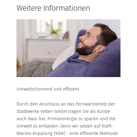
ACTIV
Übersicht
Heizgas Umland
Weitere Informationen
GROSSKUNDEN
NATUR
Zahlen & Fakten
Kochgas
UMLAND
Fotogalerie
Marktpartner
LOCAL ENERGY VERBUND
WÄRMEPUMPE
Weitere Informationen
WÄRMESPEICHER
STROMKENNZEICHNUNG
Geschäftskunden
MARKTPARTNER
CLASSIC
ACTIV
NETZANSCHLUSS
NATUR
UMLAND
WÄRME
WÄRMEPUMPE
Umweltschonend und effizient
WÄRMESPEICHER
Durch den Anschluss an das Fernwärmenetz der
ÜBERSICHT
Großkunden
Stadtwerke Velten GmbH tragen Sie als Kunde
Local Energy Verbund
auch dazu bei, Primärenergie zu sparen und die
WÄRMEPREISE
Stromkennzeichnung
Umwelt zu entlasten. Denn wir setzen auf Kraft-
Marktpartner
Wärme-Kopplung (KWK) - eine effiziente Methode