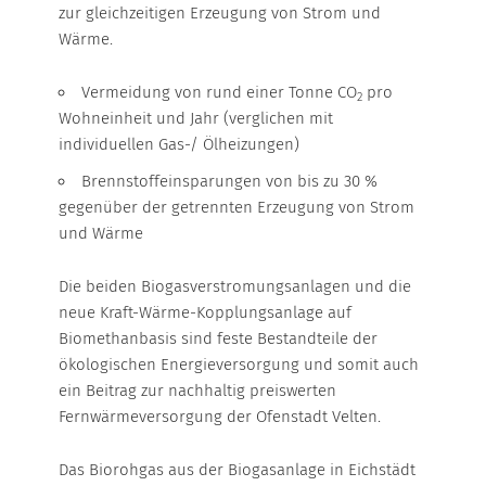
WÄRME-BONUS
zur gleichzeitigen Erzeugung von Strom und
Netzanschluss
Wärme.
WEITERE INFORMATIONEN
Vermeidung von rund einer Tonne CO
pro
2
ERDGAS
Wohneinheit und Jahr (verglichen mit
individuellen Gas-/ Ölheizungen)
Brennstoffeinsparungen von bis zu 30 %
ÜBERSICHT
gegenüber der getrennten Erzeugung von Strom
und Wärme
HEIZGAS
Die beiden Biogasverstromungsanlagen und die
HEIZGAS UMLAND
neue Kraft-Wärme-Kopplungsanlage auf
Biomethanbasis sind feste Bestandteile der
KOCHGAS
ökologischen Energieversorgung und somit auch
ein Beitrag zur nachhaltig preiswerten
MARKTPARTNER
Fernwärmeversorgung der Ofenstadt Velten.
HAFEN
Das Biorohgas aus der Biogasanlage in Eichstädt