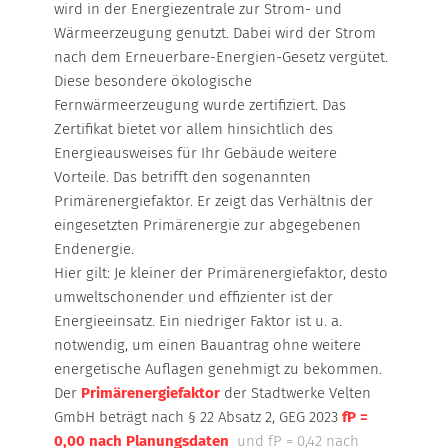
wird in der Energiezentrale zur Strom- und
Wärmeerzeugung genutzt. Dabei wird der Strom
ÜBERSICHT
nach dem Erneuerbare-Energien-Gesetz vergütet.
Diese besondere ökologische
ZAHLEN & FAKTEN
Fernwärmeerzeugung wurde zertifiziert. Das
Zertifikat bietet vor allem hinsichtlich des
Energieausweises für Ihr Gebäude weitere
FOTOGALERIE
Vorteile. Das betrifft den sogenannten
Primärenergiefaktor. Er zeigt das Verhältnis der
WEITERE INFORMATIONEN
eingesetzten Primärenergie zur abgegebenen
Endenergie.
Hier gilt: Je kleiner der Primärenergiefaktor, desto
umweltschonender und effizienter ist der
Energieeinsatz. Ein niedriger Faktor ist u. a.
notwendig, um einen Bauantrag ohne weitere
energetische Auflagen genehmigt zu bekommen.
Der
Primärenergiefaktor
der Stadtwerke Velten
GmbH beträgt nach § 22 Absatz 2, GEG 2023
fP =
0,00 nach Planungsdaten
und fP = 0,42 nach