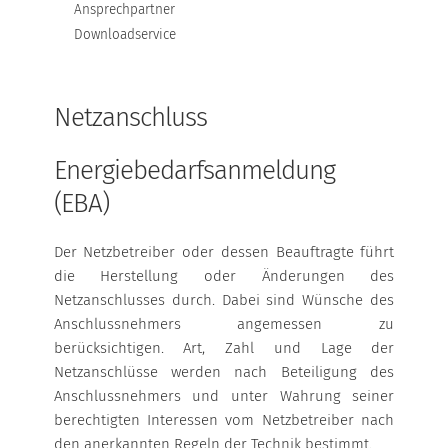
Ansprechpartner
Downloadservice
EDIFACT-DATENAUSTAUSCH
ANSPRECHPARTNER
Netzanschluss
DOWNLOADSERVICE
Energiebedarfsanmeldung
(EBA)
ERDGAS NETZ
Der Netzbetreiber oder dessen Beauftragte führt
NETZNUTZUNGSVERTRÄGE
die Herstellung oder Änderungen des
Netzanschlusses durch. Dabei sind Wünsche des
NETZANSCHLUSS
Anschlussnehmers angemessen zu
berücksichtigen. Art, Zahl und Lage der
NETZNUTZUNGSENTGELTE
Netzanschlüsse werden nach Beteiligung des
Anschlussnehmers und unter Wahrung seiner
GASBESCHAFFENHEITS-WERTE
berechtigten Interessen vom Netzbetreiber nach
den anerkannten Regeln der Technik bestimmt.