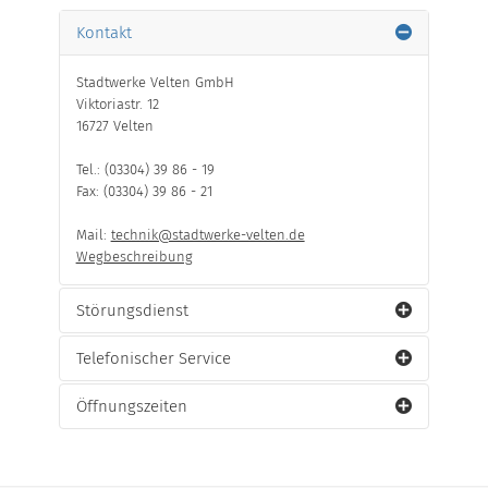
Kontakt
Stadtwerke Velten GmbH
Viktoriastr. 12
16727 Velten
Tel.: (03304) 39 86 - 19
Fax: (03304) 39 86 - 21
Mail:
technik@stadtwerke-velten.de
Wegbeschreibung
Störungsdienst
Telefonischer Service
Der Entstörungsdienst ist erreichbar unter der
Telefonnummer:
Öffnungszeiten
Wir sind telefonisch für Sie erreichbar:
Strombereich:
(03304) 39 86 - 86 oder (03361) 73 32
33 3
Unsere Öffnungszeiten:
Montag | 8-12 Uhr + 13-16 Uhr
Erdgasbereich:
(03301) 60 85 - 55
Dienstag | 8-12 Uhr + 13-18 Uhr