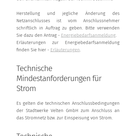
VERÖFFENTLICHUNGSPFLICHTEN
Herstellung und jegliche Änderung des
EDIFACT-DATENAUSTAUSCH
Netzanschlusses ist vom Anschlussnehmer
schriftlich in Auftrag zu geben. Bitte verwenden
ANSPRECHPARTNER
Sie dazu den Antrag -
Energiebedarfsanmeldung
.
Erläuterungen zur Energiebedarfsanmeldung
SERVICE
finden Sie hier -
Erläuterungen
.
ENTSTÖRUNGSHOTLINE
Technische
Mindestanforderungen für
ANSPRECHPARTNER
Strom
PLANAUSKUNFT
Es gelten die technischen Anschlussbedingungen
VERBRAUCHERINFORMATIONEN
der Stadtwerke Velten GmbH zum Anschluss an
das Stromnetz bzw. zur Einspeisung von Strom.
FORMULARE & DOKUMENTE