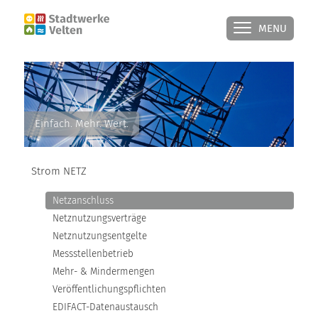
MENU
STROM NETZ
Einfach. Mehr. Wert.
NETZANSCHLUSS
Strom NETZ
NETZNUTZUNGSVERTRÄGE
Netzanschluss
NETZNUTZUNGSENTGELTE
Netznutzungsverträge
Netznutzungsentgelte
MESSSTELLENBETRIEB
Messstellenbetrieb
Mehr- & Mindermengen
MEHR- & MINDERMENGEN
Veröffentlichungspflichten
EDIFACT-Datenaustausch
VERÖFFENTLICHUNGSPFLICHTEN