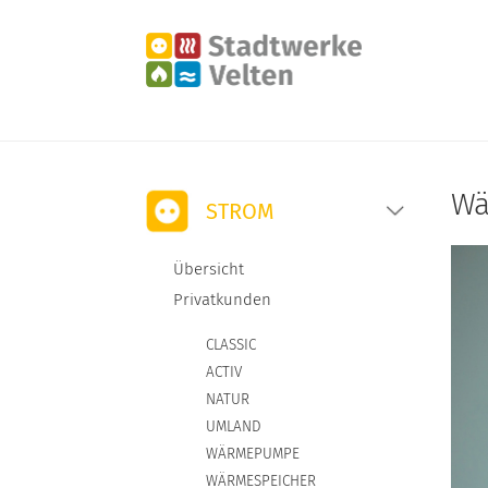
STROM
Wä
STROM
ÜBERSICHT
Ü
Übersicht
Privatkunden
PRIVATKUNDEN
W
CLASSIC
GESCHÄFTSKUNDEN
W
ACTIV
NATUR
GROSSKUNDEN
W
UMLAND
WÄRMEPUMPE
LOCAL ENERGY VERBUND
WÄRMESPEICHER