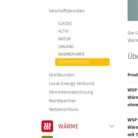
STROMKENNZEICHNUNG
Geschäftskunden
CLASSIC
MARKTPARTNER
ACTIV
Die 
NATUR
Wärm
NETZANSCHLUSS
UMLAND
WÄRMEPUMPE
Übe
WÄRMESPEICHER
Prod
Großkunden
Local Energy Verbund
WSP 
Stromkennzeichnung
Wärm
Marktpartner
ohne
Netzanschluss
WSP 
WÄRME
Wärm
mit 