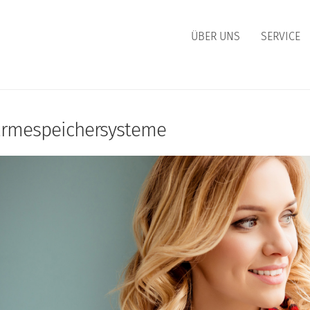
ÜBER UNS
SERVICE
WÄRME
ERDGAS
rmespeichersysteme
BERSICHT
ÜBERSICHT
ÄRMEPREISE
HEIZGAS
ÄRME-BONUS
HEIZGAS UMLAND
EITERE INFORMATIONEN
KOCHGAS
MARKTPARTNER