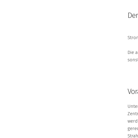
Der
Stro
Die 
sons
Vor
Unte
Zent
werd
gerec
Strah