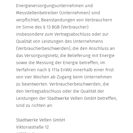
WÄRME-BONUS
NATUR
Energieversorgungsunternehmen und
UMLAND
Messstellenbetreiber (Unternehmen) sind
WEITERE INFORMATIONEN
WÄRMEPUMPE
verpflichtet, Beanstandungen von Verbrauchern
WÄRMESPEICHER
im Sinne des § 13 BGB (Verbraucher)
ERDGAS
insbesondere zum Vertragsabschluss oder zur
Großkunden
Qualität von Leistungen des Unternehmens
Local Energy Verbund
(Verbraucherbeschwerden), die den Anschluss an
ÜBERSICHT
Stromkennzeichnung
das Versorgungsnetz, die Belieferung mit Energie
sowie die Messung der Energie betreffen, im
Marktpartner
HEIZGAS
Verfahren nach § 111a EnWG innerhalb einer Frist
Netzanschluss
von vier Wochen ab Zugang beim Unternehmen
HEIZGAS UMLAND
zu beantworten. Verbraucherbeschwerden, die
den Vertragsabschluss oder die Qualität der
KOCHGAS
Leistungen der Stadtwerke Velten GmbH betreffen,
sind zu richten an:
MARKTPARTNER
Stadtwerke Velten GmbH
Viktoriastraße 12
HAFEN