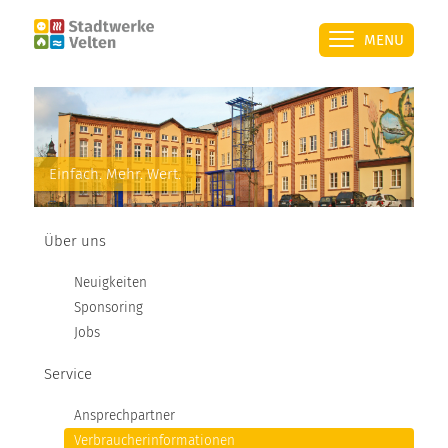
MENU
ÜBER UNS
Einfach. Mehr. Wert.
SERVICE
Über uns
STROM
Neuigkeiten
Sponsoring
ÜBERSICHT
Jobs
Service
PRIVATKUNDEN
Ansprechpartner
GESCHÄFTSKUNDEN
Verbraucherinformationen