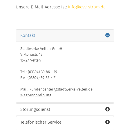
Unsere E-Mail-Adresse ist:
info@evv-strom.de
Kontakt
Stadtwerke Velten GmbH
Viktoriastr. 12
16727 Velten
Tel.: (03304) 39 86 - 19
Fax: (03304) 39 86 - 21
Mail:
kundencenter@stadtwerke-velten.de
Wegbeschreibung
Störungsdienst
Telefonischer Service
Der Entstörungsdienst ist erreichbar unter der
Telefonnummer: